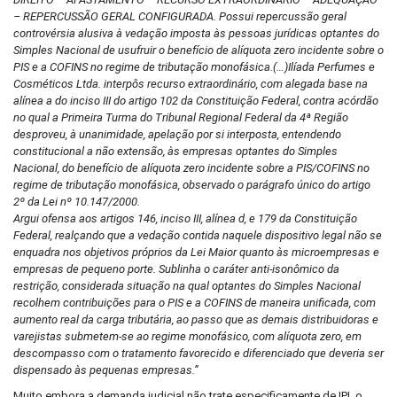
– REPERCUSSÃO GERAL CONFIGURADA. Possui repercussão geral
controvérsia alusiva à vedação imposta às pessoas jurídicas optantes do
Simples Nacional de usufruir o benefício de alíquota zero incidente sobre o
PIS e a COFINS no regime de tributação monofásica.(…)Ilíada Perfumes e
Cosméticos Ltda. interpôs recurso extraordinário, com alegada base na
alínea a do inciso III do artigo 102 da Constituição Federal, contra acórdão
no qual a Primeira Turma do Tribunal Regional Federal da 4ª Região
desproveu, à unanimidade, apelação por si interposta, entendendo
constitucional a não extensão, às empresas optantes do Simples
Nacional, do benefício de alíquota zero incidente sobre a PIS/COFINS no
regime de tributação monofásica, observado o parágrafo único do artigo
2º da Lei nº 10.147/2000.
Argui ofensa aos artigos 146, inciso III, alínea d, e 179 da Constituição
Federal, realçando que a vedação contida naquele dispositivo legal não se
enquadra nos objetivos próprios da Lei Maior quanto às microempresas e
empresas de pequeno porte. Sublinha o caráter anti-isonômico da
restrição, considerada situação na qual optantes do Simples Nacional
recolhem contribuições para o PIS e a COFINS de maneira unificada, com
aumento real da carga tributária, ao passo que as demais distribuidoras e
varejistas submetem-se ao regime monofásico, com alíquota zero, em
descompasso com o tratamento favorecido e diferenciado que deveria ser
dispensado às pequenas empresas.”
Muito embora a demanda judicial não trate especificamente de IPI, o