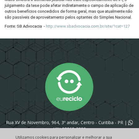
julgamento da tese pode afetar indiretamente o campo de aplicação de
outros benefícios concedidos de forma geral, mas que atualmente não
são passíveis de aproveitamento pelos optantes do Simples Nacional.
Fonte: SB Advocacia -
http://www.sbadvocacia.com.br/site/?cat=127
Rua XV de Novembro, 964, 3º andar, Centro - Curitiba - PR |
(41) 98869-3090
Utilizamos cookies para personalizar e melhorar a sua