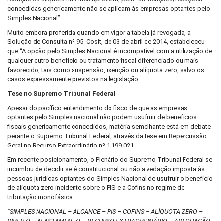
concedidas genericamente não se aplicam às empresas optantes pelo
Simples Nacional”.
Muito embora proferida quando em vigor a tabela já revogada, a
Solução de Consulta nº 95 ­ Cosit, de 03 de abril de 2014, estabeleceu
que “A opção pelo Simples Nacional é incompatível com a utilização de
qualquer outro benefício ou tratamento fiscal diferenciado ou mais
favorecido, tais como suspensão, isenção ou alíquota zero, salvo os
casos expressamente previstos na legislação.
Tese no Supremo Tribunal Federal
Apesar do pacífico entendimento do fisco de que as empresas
optantes pelo Simples nacional não podem usufruir de benefícios
fiscais genericamente concedidos, matéria semelhante está em debate
perante o Supremo Tribunal Federal, através da tese em Repercussão
Geral no Recurso Extraordinário nº 1.199.021
Em recente posicionamento, o Plenário do Supremo Tribunal Federal se
incumbiu de decidir se é constitucional ou não a vedação imposta às
pessoas jurídicas optantes do Simples Nacional de usufruir o benefício
de alíquota zero incidente sobre o PIS e a Cofins no regime de
tributação monofásica:
“SIMPLES NACIONAL – ALCANCE – PIS – COFINS – ALÍQUOTA ZERO –
DIREITO – AFASTAMENTO – RECURSO EXTRAORDINÁRIO – ADEQUAÇÃO