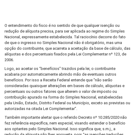
O entendimento do fisco é no sentido de que qualquer isenção ou
redução de alíquota precisa, para ser aplicada ao regime do Simples
Nacional, expressamente estabelecida. Tal raciocínio decorre do fato
de que o ingresso no Simples Nacional não é obrigatório, mas uma
opção do contribuinte, que acarreta a aceitação da base de cálculo, das
alíquotas e dos percentuais fixados pela Lei Complementar nº 123, de
2006.
Logo, ao aceitar os “benefícios” trazidos pela lei, o contribuinte
acabaria por automaticamente abrindo mão de eventuais outros
benefícios. Por isso a Receita Federal entende que “não serão
consideradas quaisquer alterações em bases de cálculo, alíquotas e
percentuais ou outros fatores que alterem o valor de imposto ou
contribuição apurado na forma do Simples Nacional, estabelecidas
pela União, Estado, Distrito Federal ou Município, exceto as previstas ou
autorizadas na citada Lei Complementar”.
Também importante alertar que o referido Decreto nº 10.285/2020 não
fez referência específica, nem especial, visando estender o benefício
aos optantes pelo Simples Nacional. Isso significa que, s.m.j., a
redução da alíquota não lhes aproveita, pois “as isenções/reduções