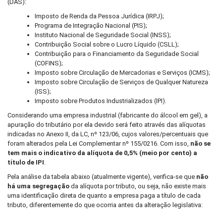
(DAS):
Imposto de Renda da Pessoa Jurídica (IRPJ);
Programa de Integração Nacional (PIS);
Instituto Nacional de Seguridade Social (INSS);
Contribuição Social sobre o Lucro Líquido (CSLL);
Contribuição para o Financiamento da Seguridade Social
(COFINS);
Imposto sobre Circulação de Mercadorias e Serviços (ICMS);
Imposto sobre Circulação de Serviços de Qualquer Natureza
(ISS);
Imposto sobre Produtos Industrializados (IPI).
Considerando uma empresa industrial (fabricante do álcool em gel), a
apuração do tributário por ela devido será feito através das alíquotas
indicadas no Anexo II, da LC, nº 123/06, cujos valores/percentuais que
foram alterados pela Lei Complementar nº 155/0216. Com isso,
não se
tem mais o indicativo da alíquota de 0,5% (meio por cento) a
título de IPI
.
Pela análise da tabela abaixo (atualmente vigente), verifica-se que
não
há uma segregação
da alíquota por tributo, ou seja, não existe mais
uma identificação direta de quanto a empresa paga a título de cada
tributo, diferentemente do que ocorria antes da alteração legislativa: